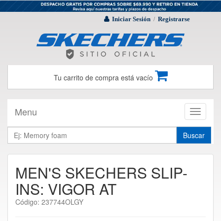
Iniciar Sesión
Registrarse
/
Tu carrito de compra está vacío
Menu
Toggle
navigati
Buscar
MEN'S SKECHERS SLIP-
INS: VIGOR AT
Código: 237744OLGY