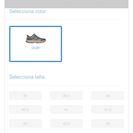
Selecciona color:
OLGY
Selecciona talla:
39
39.5
40
40.5
41
41.5
42
42.5
43