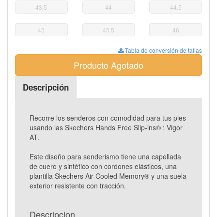
43.5
44
44.5
45
45.5
46
Tabla de conversión de tallas
Producto Agotado
Descripción
Recorre los senderos con comodidad para tus pies
usando las Skechers Hands Free Slip-ins® : Vigor
AT.
Este diseño para senderismo tiene una capellada
de cuero y sintético con cordones elásticos, una
plantilla Skechers Air-Cooled Memory® y una suela
exterior resistente con tracción.
Descripcion