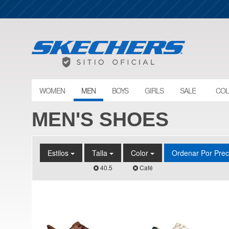
WOMEN
MEN
BOYS
GIRLS
SALE
COL
MEN'S SHOES
Estilos
Talla
Color
Ordenar Por Pre
40.5
Café