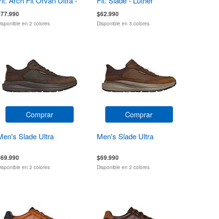
Fit: Arch Fit Orvan Ultra -
Fit: Slade - Luther
Talon
$77.990
$62.990
isponible en 2 colores
Disponible en 3 colores
Comprar
Comprar
Men's Slade Ultra
Men's Slade Ultra
$69.990
$69.990
isponible en 2 colores
Disponible en 2 colores