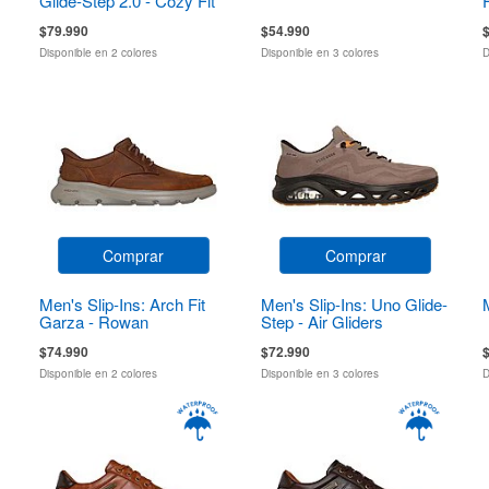
Glide-Step 2.0 - Cozy Fit
Walker
$79.990
$54.990
Disponible en 2 colores
Disponible en 3 colores
D
Comprar
Comprar
Men's Slip-Ins: Arch Fit
Men's Slip-Ins: Uno Glide-
Garza - Rowan
Step - Air Gliders
$74.990
$72.990
Disponible en 2 colores
Disponible en 3 colores
D