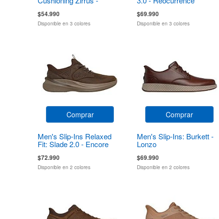
Cushioning Zirrus -
3.0 - Reocurrence
Zirrostratus
$54.990
$69.990
Disponible en 3 colores
Disponible en 3 colores
Comprar
Comprar
Men's Slip-Ins Relaxed
Men's Slip-Ins: Burkett -
Fit: Slade 2.0 - Encore
Lonzo
$72.990
$69.990
Disponible en 2 colores
Disponible en 2 colores