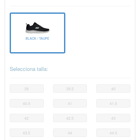
BLACK / TAUPE
Selecciona talla:
39
39.5
40
40.5
41
41.5
42
42.5
43
43.5
44
44.5