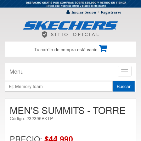
Iniciar Sesión
Registrarse
/
Tu carrito de compra está vacío
Menu
Toggle
navigati
Buscar
MEN'S SUMMITS - TORRE
Código: 232395BKTP
PRECIO:
$44.990