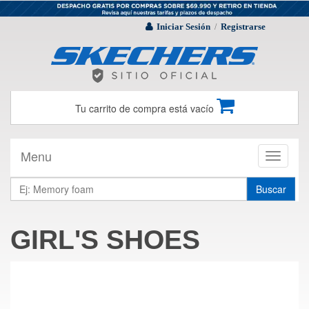
Iniciar Sesión
Registrarse
/
Tu carrito de compra está vacío
Menu
Toggle
navigati
Buscar
GIRL'S SHOES