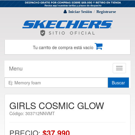
Iniciar Sesión
Registrarse
/
Tu carrito de compra está vacío
Menu
Toggle
navigati
Buscar
GIRLS COSMIC GLOW
Código: 303712NNVMT
PRECIO:
$37.990