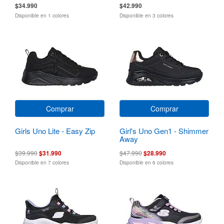
$34.990
$42.990
Disponible en 1 colores
Disponible en 3 colores
Comprar
Comprar
Girls Uno Lite - Easy Zip
Girl's Uno Gen1 - Shimmer
Away
$39.990
$31.990
$47.990
$28.990
Disponible en 7 colores
Disponible en 6 colores