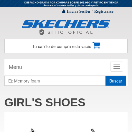
Iniciar Sesión
Registrarse
/
Tu carrito de compra está vacío
Menu
Toggle
navigati
Buscar
GIRL'S SHOES