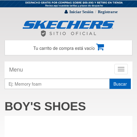
Iniciar Sesión
Registrarse
/
Tu carrito de compra está vacío
Menu
Toggle
navigati
Buscar
BOY'S SHOES