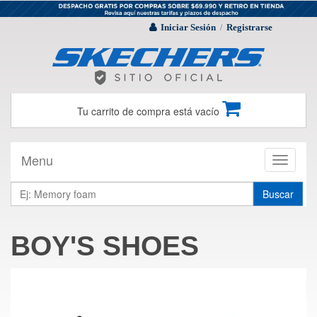
Iniciar Sesión
Registrarse
/
Tu carrito de compra está vacío
Menu
Toggle
navigati
Buscar
BOY'S SHOES