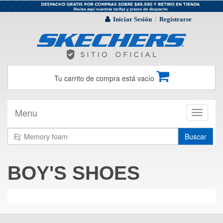
Iniciar Sesión
Registrarse
/
Tu carrito de compra está vacío
Menu
Toggle
navigati
Buscar
BOY'S SHOES