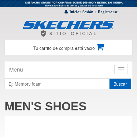
Iniciar Sesión
Registrarse
/
Tu carrito de compra está vacío
Menu
Toggle
navigati
Buscar
MEN'S SHOES