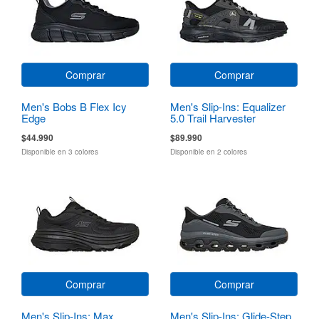
Comprar
Comprar
Men's Bobs B Flex Icy
Men's Slip-Ins: Equalizer
Edge
5.0 Trail Harvester
$44.990
$89.990
Disponible en 3 colores
Disponible en 2 colores
Comprar
Comprar
Men's Slip-Ins: Max
Men's Slip-Ins: Glide-Step