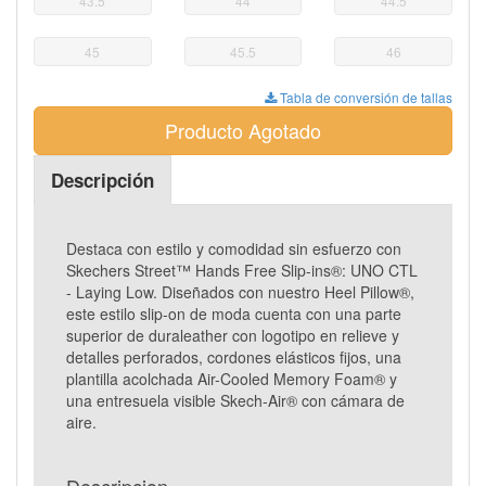
43.5
44
44.5
45
45.5
46
Tabla de conversión de tallas
Producto Agotado
Descripción
Destaca con estilo y comodidad sin esfuerzo con
Skechers Street™ Hands Free Slip-ins®: UNO CTL
- Laying Low. Diseñados con nuestro Heel Pillow®,
este estilo slip-on de moda cuenta con una parte
superior de duraleather con logotipo en relieve y
detalles perforados, cordones elásticos fijos, una
plantilla acolchada Air-Cooled Memory Foam® y
una entresuela visible Skech-Air® con cámara de
aire.