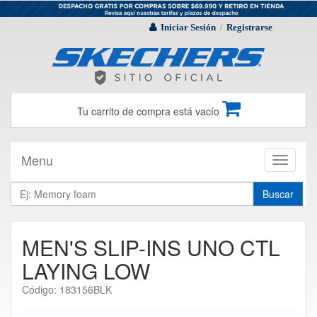
Iniciar Sesión
Registrarse
/
Tu carrito de compra está vacío
Menu
Toggle
navigati
Buscar
MEN'S SLIP-INS UNO CTL
LAYING LOW
Código: 183156BLK