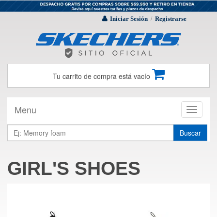
Iniciar Sesión
Registrarse
/
Tu carrito de compra está vacío
Menu
Toggle
navigati
Buscar
GIRL'S SHOES