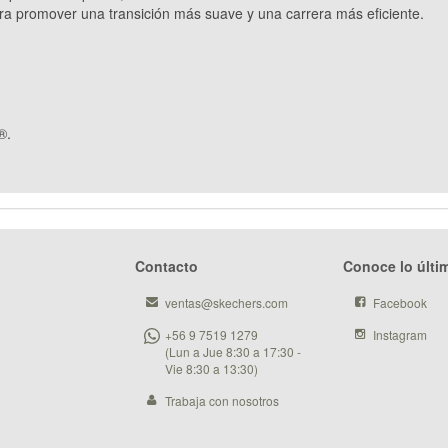
 promover una transición más suave y una carrera más eficiente.
®.
Contacto
Conoce lo últi
ventas@skechers.com
Facebook
+56 9 7519 1279
Instagram
(Lun a Jue 8:30 a 17:30 -
Vie 8:30 a 13:30)
Trabaja con nosotros