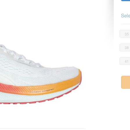
Sele
35
38
41