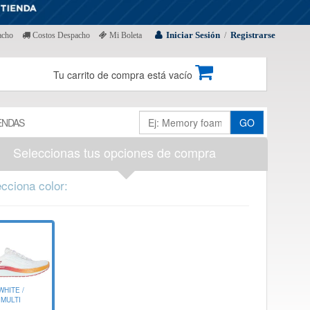
Iniciar Sesión
Registrarse
acho
Costos Despacho
Mi Boleta
/
Tu carrito de compra está vacío
ENDAS
GO
Seleccionas tus opciones de compra
cciona color:
WHITE /
MULTI