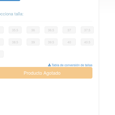
cciona talla:
35.5
36
36.5
37
37.5
38.5
39
39.5
40
40.5
Tabla de conversión de tallas
Producto Agotado