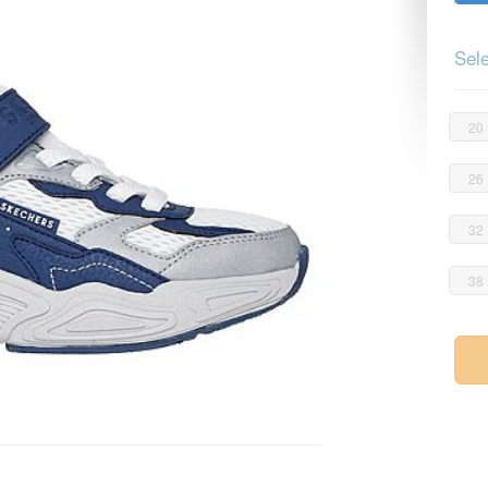
Sele
20
26
32
38