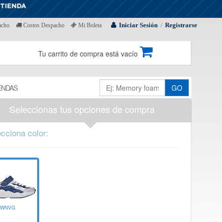
Iniciar Sesión
Registrarse
acho
Costos Despacho
Mi Boleta
/
Tu carrito de compra está vacío
ENDAS
GO
Seleccionas tus opciones de compra
cciona color:
WNVG