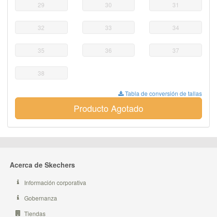
29
30
31
32
33
34
35
36
37
38
Tabla de conversión de tallas
Producto Agotado
Acerca de Skechers
Información corporativa
Gobernanza
Tiendas