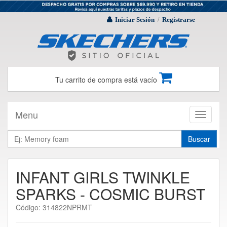
Iniciar Sesión
Registrarse
/
Tu carrito de compra está vacío
Menu
Toggle
navigati
Buscar
INFANT GIRLS TWINKLE
SPARKS - COSMIC BURST
Código: 314822NPRMT