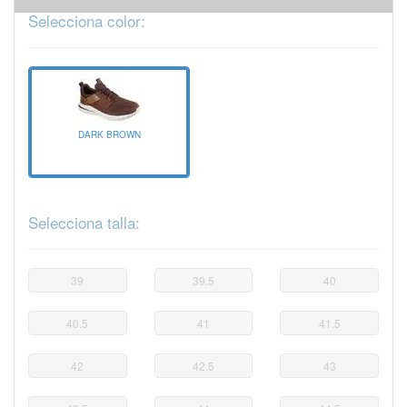
Selecciona color:
DARK BROWN
Selecciona talla:
39
39.5
40
40.5
41
41.5
42
42.5
43