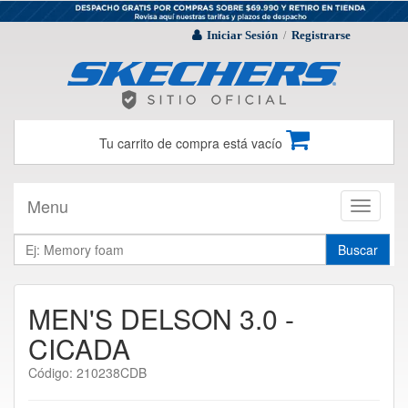
Iniciar Sesión
Registrarse
/
Tu carrito de compra está vacío
Menu
Toggle
navigati
Buscar
MEN'S DELSON 3.0 -
CICADA
Código: 210238CDB