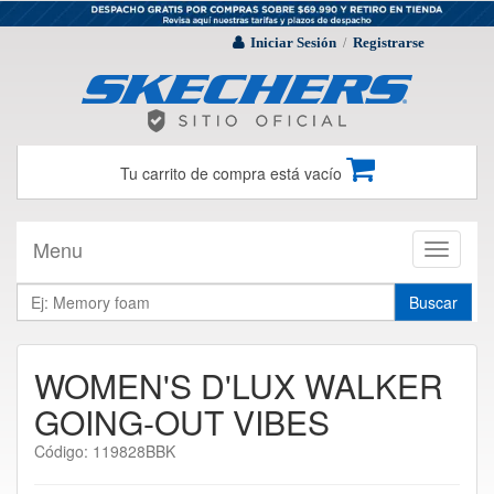
Iniciar Sesión
Registrarse
/
Tu carrito de compra está vacío
Menu
Toggle
navigati
Buscar
WOMEN'S D'LUX WALKER
GOING-OUT VIBES
Código: 119828BBK