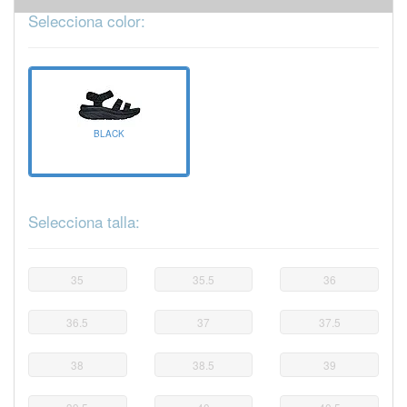
Selecciona color:
BLACK
Selecciona talla:
35
35.5
36
36.5
37
37.5
38
38.5
39