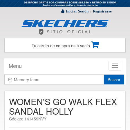
Iniciar Sesión
Registrarse
/
Tu carrito de compra está vacío
Menu
Toggle
navigati
Buscar
WOMEN'S GO WALK FLEX
SANDAL HOLLY
Código: 141459NVY