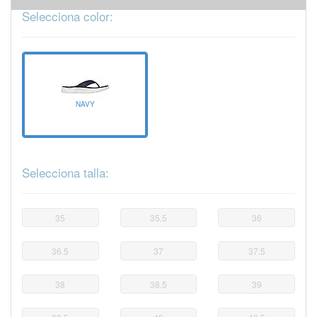
Selecciona color:
NAVY
Selecciona talla:
35
35.5
36
36.5
37
37.5
38
38.5
39