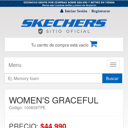
Iniciar Sesión
Registrarse
/
Tu carrito de compra está vacío
Menu
Toggle
navigati
Buscar
WOMEN'S GRACEFUL
Código: 100839TPE
PRECIO:
$44.990