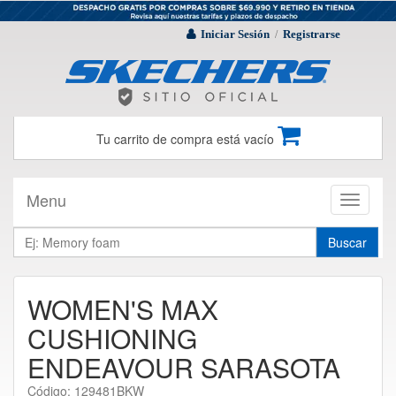
Iniciar Sesión
Registrarse
/
Tu carrito de compra está vacío
Menu
Toggle
navigati
Buscar
WOMEN'S MAX
CUSHIONING
ENDEAVOUR SARASOTA
Código: 129481BKW