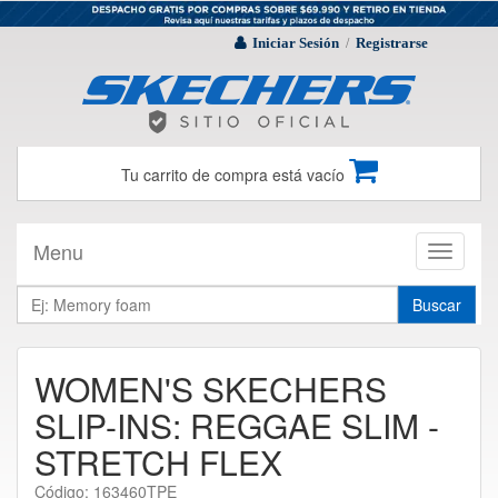
Iniciar Sesión
Registrarse
/
Tu carrito de compra está vacío
Menu
Toggle
navigati
Buscar
WOMEN'S SKECHERS
SLIP-INS: REGGAE SLIM -
STRETCH FLEX
Código: 163460TPE