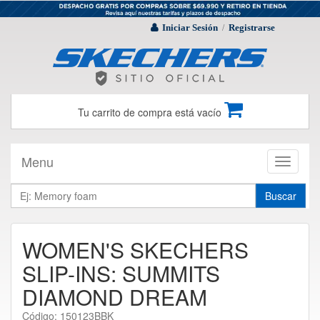
Iniciar Sesión
Registrarse
/
Tu carrito de compra está vacío
Menu
Toggle
navigati
Buscar
WOMEN'S SKECHERS
SLIP-INS: SUMMITS
DIAMOND DREAM
Código: 150123BBK