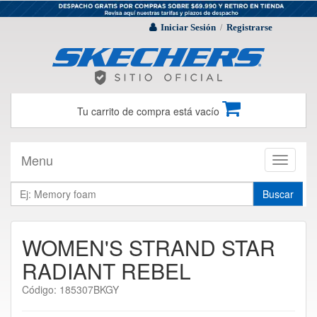
Iniciar Sesión
Registrarse
/
Tu carrito de compra está vacío
Menu
Toggle
navigati
Buscar
WOMEN'S STRAND STAR
RADIANT REBEL
Código: 185307BKGY