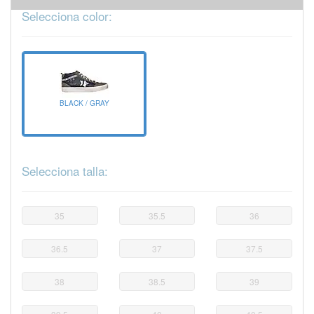
Selecciona color:
BLACK / GRAY
Selecciona talla:
35
35.5
36
36.5
37
37.5
38
38.5
39