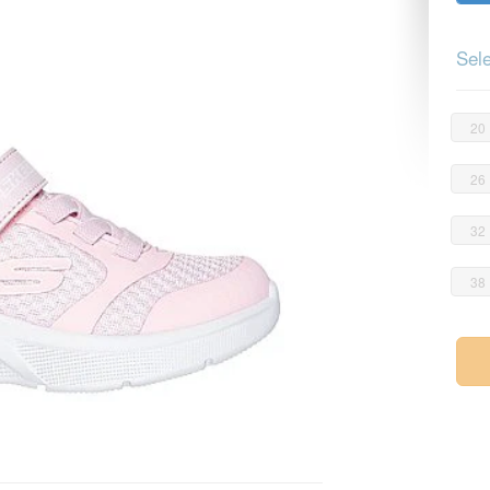
Sele
20
26
32
38