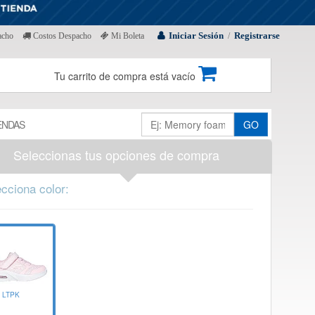
Iniciar Sesión
Registrarse
acho
Costos Despacho
Mi Boleta
/
Tu carrito de compra está vacío
ENDAS
GO
Seleccionas tus opciones de compra
cciona color:
LTPK