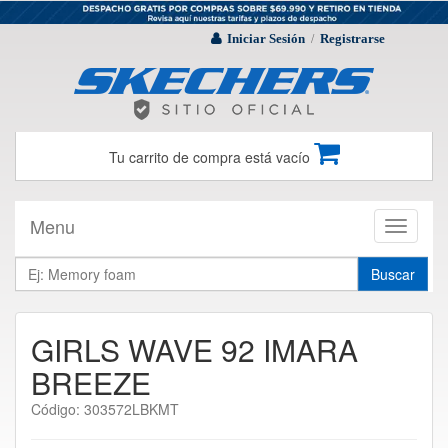
Iniciar Sesión
Registrarse
/
Tu carrito de compra está vacío
Menu
Toggle
navigati
Buscar
GIRLS WAVE 92 IMARA
BREEZE
Código: 303572LBKMT