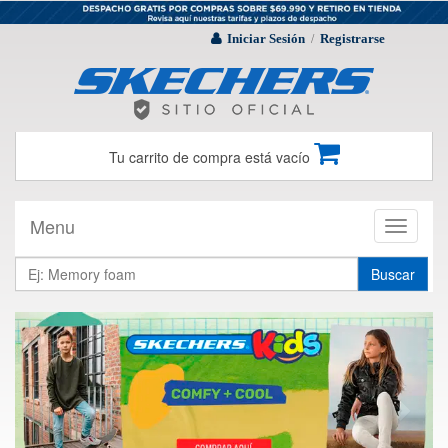
Iniciar Sesión
Registrarse
/
Tu carrito de compra está vacío
Menu
Toggle
navigati
Buscar
Previous
Next